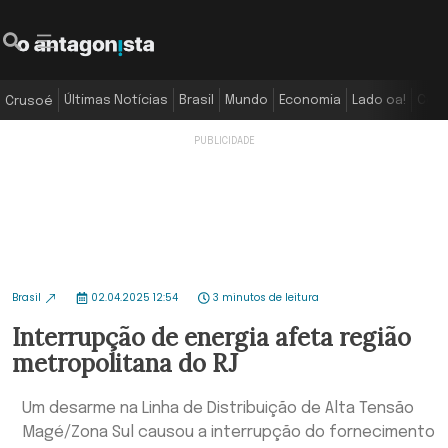
Últimas Notícias
Brasil
Mundo
Economia
Lado oa!
Colu
Crusoé
Brasil
02.04.2025 12:54
3 minutos de leitura
Interrupção de energia afeta região
metropolitana do RJ
Um desarme na Linha de Distribuição de Alta Tensão
Magé/Zona Sul causou a interrupção do fornecimento