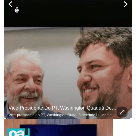
Vice-Presidente Do PT, Washington Quaquá Defende Lulinha E Diz Que Ele Vive Em Condições Precárias
Vice-presidente do PT, Washington Quaquá defende Lulinha e diz que ele vive em condições espartanas na Espanha. #OAntagonista Se você busca informação com credibilidade, inscreva-se agora e ative o