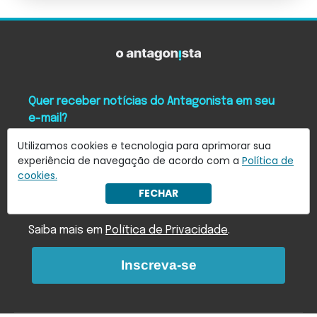
Quer receber notícias do Antagonista em seu
e-mail?
Assine nossa newsletter e receba as principais notícias
Utilizamos cookies e tecnologia para aprimorar sua
em seu e-mail
experiência de navegação de acordo com a
Política de
cookies.
FECHAR
Eu concordo em receber notificações.
Saiba mais em
Política de Privacidade
.
Inscreva-se