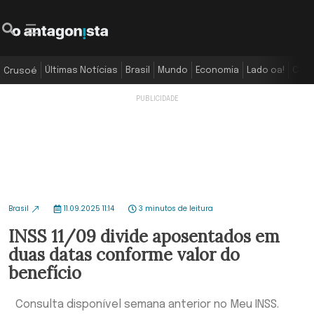
Últimas Notícias
Brasil
Mundo
Economia
Lado oa!
Colu
Crusoé
Brasil
11.09.2025 11:14
3 minutos de leitura
INSS 11/09 divide aposentados em
duas datas conforme valor do
benefício
Consulta disponível semana anterior no Meu INSS.