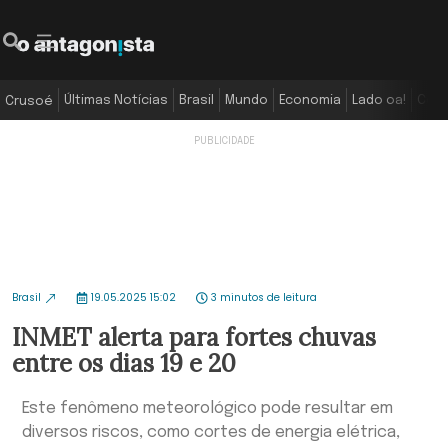
Últimas Notícias
Brasil
Mundo
Economia
Lado oa!
Colu
Crusoé
Brasil
19.05.2025 15:02
3 minutos de leitura
INMET alerta para fortes chuvas
entre os dias 19 e 20
Este fenômeno meteorológico pode resultar em
diversos riscos, como cortes de energia elétrica,