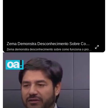
Zema Demonstra Desconhecimento Sobre Como Funciona O Processo De Mudança Das Leis. #OAntagonista
Zema demonstra desconhecimento sobre como funciona o processo de mudança das leis. #OAntagonista Se você busca informação com credibilidade, inscreva-se agora e ative o