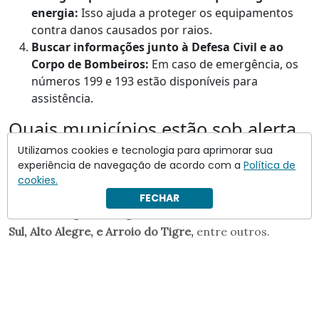
energia:
Isso ajuda a proteger os equipamentos
contra danos causados por raios.
Buscar informações junto à Defesa Civil e ao
Corpo de Bombeiros:
Em caso de emergência, os
números 199 e 193 estão disponíveis para
assistência.
Quais municípios estão sob alerta
do Inmet?
Utilizamos cookies e tecnologia para aprimorar sua
experiência de navegação de acordo com a
Política de
O alerta de chuvas intensas
abrange diversos
cookies.
municípios
do
Rio Grande do Sul
, incluindo
Ajuricaba,
FECHAR
Alecrim, Alegrete, Alegria, Almirante Tamandaré do
Sul, Alto Alegre, e Arroio do Tigre,
entre outros.