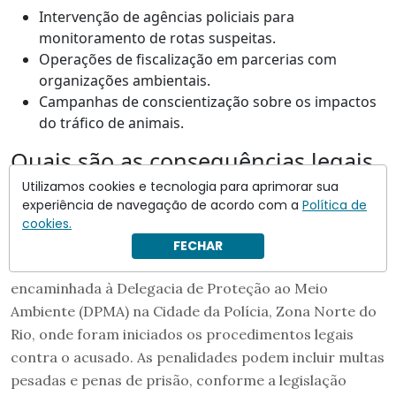
Intervenção de agências policiais para
monitoramento de rotas suspeitas.
Operações de fiscalização em parcerias com
organizações ambientais.
Campanhas de conscientização sobre os impactos
do tráfico de animais.
Quais são as consequências legais
para os infratores?
Utilizamos cookies e tecnologia para aprimorar sua
experiência de navegação de acordo com a
Política de
Infratores envolvidos no tráfico de animais enfrentam
cookies.
uma série de penalidades estabelecidas por leis
FECHAR
nacionais e internacionais. A ocorrência recente foi
encaminhada à Delegacia de Proteção ao Meio
Ambiente (DPMA) na Cidade da Polícia, Zona Norte do
Rio, onde foram iniciados os procedimentos legais
contra o acusado. As penalidades podem incluir multas
pesadas e penas de prisão, conforme a legislação