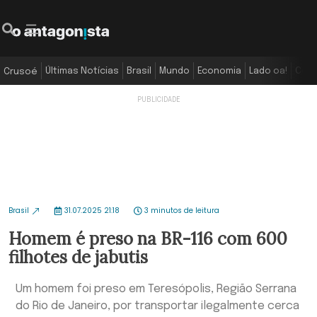
Últimas Notícias
Brasil
Mundo
Economia
Lado oa!
Colu
Crusoé
Brasil
31.07.2025 21:18
3 minutos de leitura
Homem é preso na BR-116 com 600
filhotes de jabutis
Um homem foi preso em Teresópolis, Região Serrana
do Rio de Janeiro, por transportar ilegalmente cerca