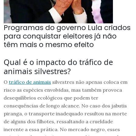
Programas do governo Lula criados
para conquistar eleitores já não
têm mais o mesmo efeito
Qual é o impacto do tráfico de
animais silvestres?
O
tráfico de animais
silvestres não apenas coloca em
risco as espécies envolvidas, mas também provoca
desequilíbrios ecológicos que podem ter
consequências de longo alcance. No caso dos jabutis
piranga, o transporte inadequado resultou na morte
de alguns dos filhotes, ressaltando a crueldade
inerente a essa prática. No mercado negro, esses