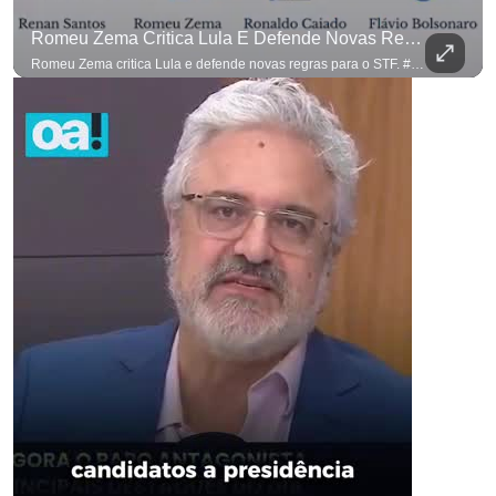
Romeu Zema Critica Lula E Defende Novas Regras Para O STF. #OAntagonista
Romeu Zema critica Lula e defende novas regras para o STF. #OAntagonista Se você busca informação com credibilidade, inscreva-se agora e ative o