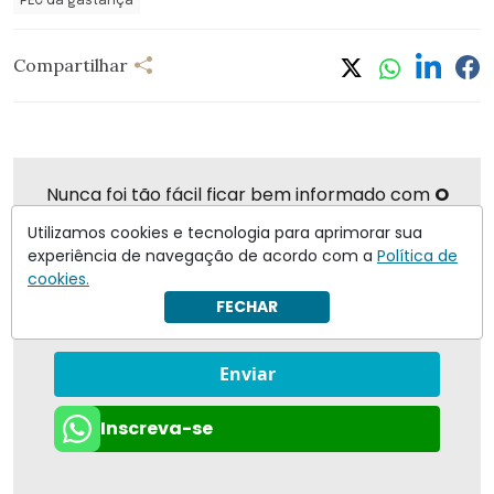
PEC da gastança
Compartilhar
Nunca foi tão fácil ficar bem informado com
O
Antagonista
Utilizamos cookies e tecnologia para aprimorar sua
experiência de navegação de acordo com a
Política de
cookies.
FECHAR
Eu concordo em receber notificações | Para obter mais
informações reveja nossa
Política de Privacidade
.
Enviar
Inscreva-se