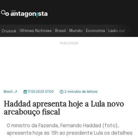
Últimas Notícias
Brasil
Mundo
Economia
Lado oa!
Colu
Crusoé
Brasil
17.03.2023 07:00
2 minutos de leitura
Haddad apresenta hoje a Lula novo
arcabouço fiscal
O ministro da Fazenda, Fernando Haddad (foto),
apresenta hoje às 15h ao presidente Lula os detalhes