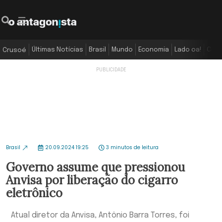
Últimas Notícias
Brasil
Mundo
Economia
Lado oa!
Colu
Crusoé
Brasil
20.09.2024 19:25
3 minutos de leitura
Governo assume que pressionou
Anvisa por liberação do cigarro
eletrônico
Atual diretor da Anvisa, Antônio Barra Torres, foi