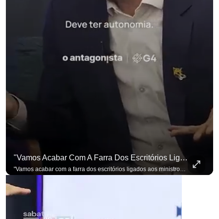
"Vamos Acabar Com A Farra Dos Escritórios Ligados Aos Ministros Do STF"
para não perder nenhuma atualização!
Ouça O Antagonista nos principais 
"Vamos acabar com a farra dos escritórios ligados aos ministros do STF". Essa foi a resposta de Renan Santos ao ser questionado sobre o Judiciário. Se você busca informação com credibilidade, inscreva-se agora e ative o