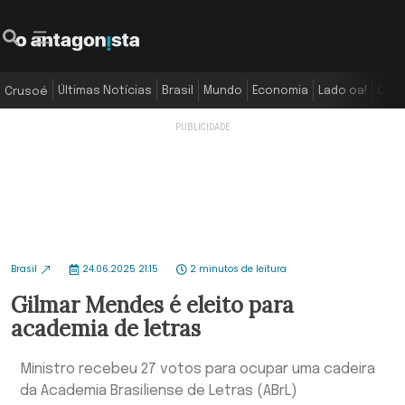
Últimas Notícias
Brasil
Mundo
Economia
Lado oa!
Colu
Crusoé
Brasil
24.06.2025 21:15
2 minutos de leitura
Gilmar Mendes é eleito para
academia de letras
Ministro recebeu 27 votos para ocupar uma cadeira
da Academia Brasiliense de Letras (ABrL)