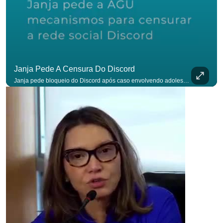
para não p
Janja Pede A Censura Do Discord
Janja pede bloqueio do Discord após caso envolvendo adolescente: “Precisamos tirar do ar”. #OAntagonista Se você busca informação com credibilidade, inscreva-se agora e ative o