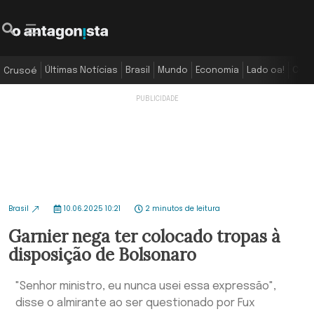
Últimas Notícias
Brasil
Mundo
Economia
Lado oa!
Colu
Crusoé
Brasil
10.06.2025 10:21
2 minutos de leitura
Garnier nega ter colocado tropas à
disposição de Bolsonaro
"Senhor ministro, eu nunca usei essa expressão",
disse o almirante ao ser questionado por Fux