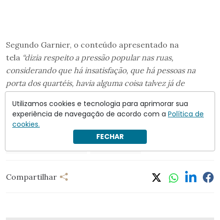
Segundo Garnier, o conteúdo apresentado na
tela
“dizia respeito a pressão popular nas ruas,
considerando que há insatisfação, que há pessoas na
porta dos quartéis, havia alguma coisa talvez já de
caminhoneiros, e havia também algumas considerações
Utilizamos cookies e tecnologia para aprimorar sua
acerca, talvez, do processo eleitoral, alguma coisa ligada à
experiência de navegação de acordo com a
Política de
forma como algumas questões eleitorais aconteceram”
.
cookies.
FECHAR
Almir Garnier dos Santos
trama golpista
Compartilhar