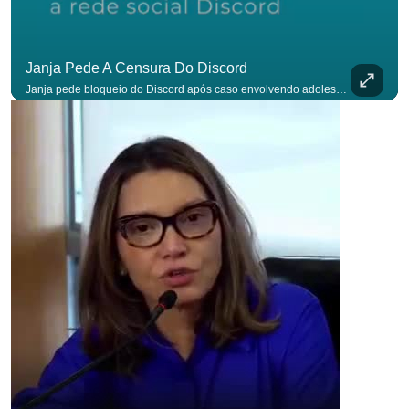
Janja Pede A Censura Do Discord
Janja pede bloqueio do Discord após caso envolvendo adolescente: “Precisamos tirar do ar”. #OAntagonista Se você busca informação com credibilidade, inscreva-se agora e ative o