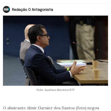
Redação O Antagonista
Foto: Gustavo Moreno/STF
O almirante Almir Garnier dos Santos (foto) negou