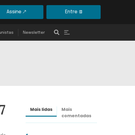
Assine
Entre
unistas
Newsletter
7
Mais lidas
Mais
Últimas
comentadas
notícias