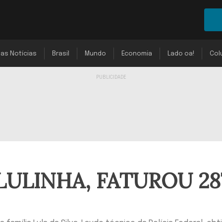
mas Notícias
Brasil
Mundo
Economia
Lado oa!
Col
LULINHA, FATUROU 28