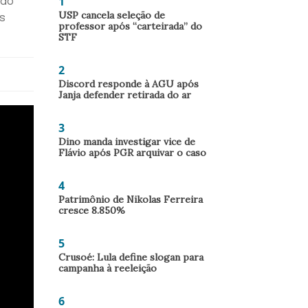
1
ido
USP cancela seleção de
es
professor após “carteirada” do
STF
2
Discord responde à AGU após
Janja defender retirada do ar
3
Dino manda investigar vice de
Flávio após PGR arquivar o caso
4
Patrimônio de Nikolas Ferreira
cresce 8.850%
5
Crusoé: Lula define slogan para
campanha à reeleição
6