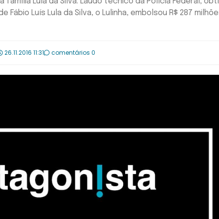
família Lula da Silva. Laudo técnico da Polícia Federal, obt
 Fábio Luís Lula da Silva, o Lulinha, embolsou R$ 287 milhõ
26.11.2016 11:31
comentários 0