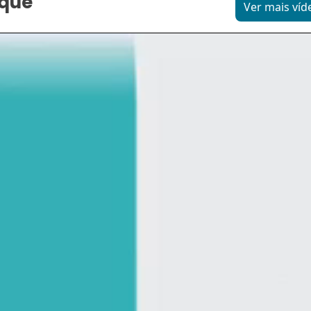
aque
Ver mais víd