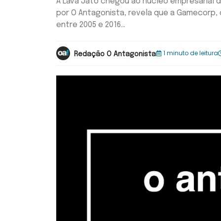
A Lava Jato chegou ao núcleo empresarial da 
por O Antagonista, revela que a Gamecorp, de
entre 2005 e 2016...
1 minuto de leitura
Redação O Antagonista