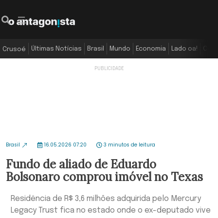
Últimas Notícias
Brasil
Mundo
Economia
Lado oa!
Colu
Crusoé
Brasil
16.05.2026 07:20
3 minutos de leitura
Fundo de aliado de Eduardo
Bolsonaro comprou imóvel no Texas
Residência de R$ 3,6 milhões adquirida pelo Mercury
Legacy Trust fica no estado onde o ex-deputado vive