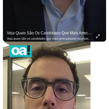
Veja Quais São Os Candidatos Que Mais Arrecadaram Recursos, Até Agora, Por Meio De Vaquinhas Eleito
Veja quais são os candidatos que mais arrecadaram recursos, até agora, por meio de vaquinhas eleitorais. #OAntagonista Se você busca informação com credibilidade, inscreva-se agora e ative o