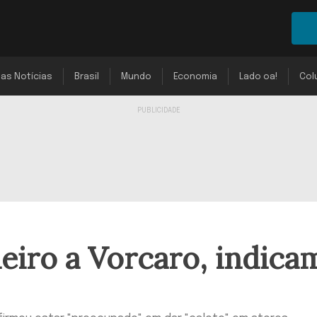
mas Notícias
Brasil
Mundo
Economia
Lado oa!
Col
heiro a Vorcaro, indica