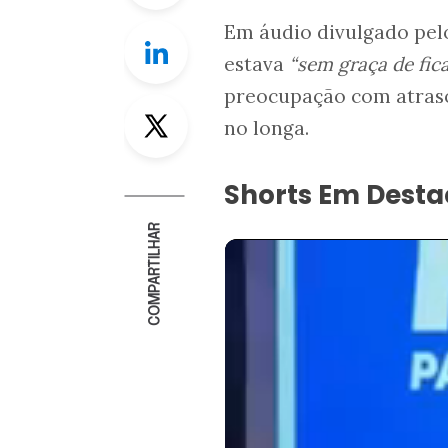
Em áudio divulgado pel
Linkedin
estava
“sem graça de fic
preocupação com atraso
Twitter
no longa.
Shorts Em Dest
COMPARTILHAR