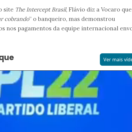
o site
The Intercept Brasil
, Flávio diz a Vocaro que
ar cobrando
” o banqueiro, mas demonstrou
s nos pagamentos da equipe internacional envo
aque
Ver mais víd