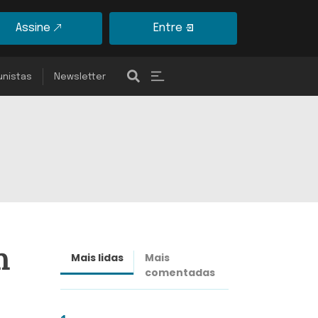
Assine
Entre
unistas
Newsletter
m
Mais lidas
Mais
Últimas
comentadas
notícias