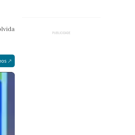
lvida
eos