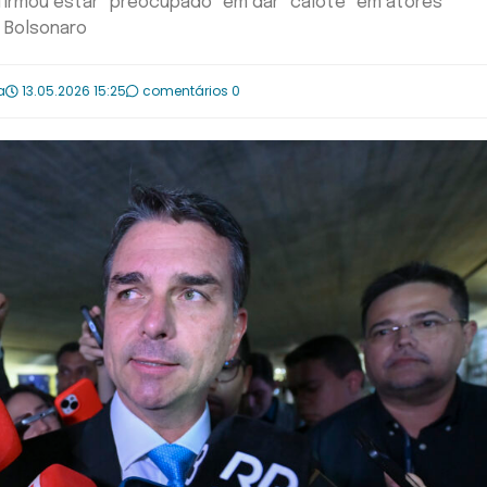
afirmou estar "preocupado" em dar "calote" em atores
r Bolsonaro
a
13.05.2026 15:25
comentários 0