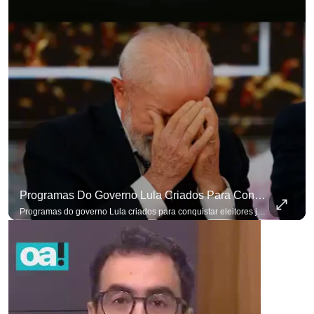
Programas Do Governo Lula Criados Para Conquistar Eleitores Já Não Têm Mais O Mesmo Efeito
para não perder nenhuma at
Programas do governo Lula criados para conquistar eleitores já não têm o mesmo efeito de campanhas anteriores. #OAntagonista Se você busca informação com credibilidade, inscreva-se agora e ative o