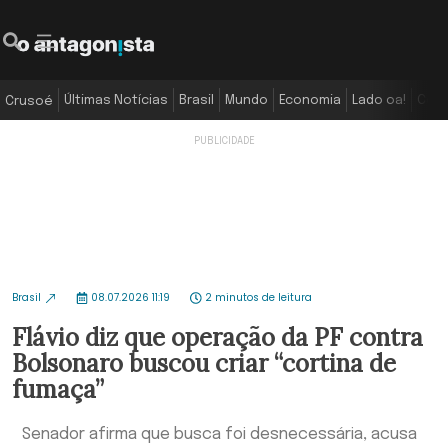
Últimas Notícias
Brasil
Mundo
Economia
Lado oa!
Colu
Crusoé
Brasil
08.07.2026 11:19
2 minutos de leitura
Flávio diz que operação da PF contra
Bolsonaro buscou criar “cortina de
fumaça”
Senador afirma que busca foi desnecessária, acusa