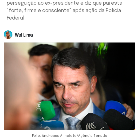
perseguição ao ex-presidente e diz que pai está
"forte, firme e consciente" após ação da Polícia
Federal
Wal Lima
Foto: Andressa Anholete/Agência Senado