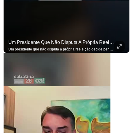
Um Presidente Que Não Disputa A Própria Reeleição Decide Pensando Em Quem Vem Depois.
Um presidente que não disputa a própria reeleição decide pensando em quem vem depois. Foi assim que Flávio Bolsonaro defendeu a PEC do fim da reeleição, primeira das medidas que citou para o ambiente de negócios. Se você busca informação com credibilidade, inscreva-se agora e ative o