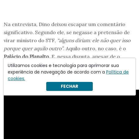
Na entrevista, Dino deixou escapar um comentário
significativo. Segundo ele, se negasse a pretensão de
virar ministro do STF,
“alguns diriam: ele não quer isso
porque quer aquilo outro”
. Aquilo outro, no caso, é o
Palácio do Planalto
. E, nessa disputa, apesar de o
ministro fustigar o
“bolsonarismo”
cotidianamente,
Utilizamos cookies e tecnologia para aprimorar sua
experiência de navegação de acordo com a
Política de
seus maiores adversários são os aliados petistas de
cookies.
ocasião.
FECHAR