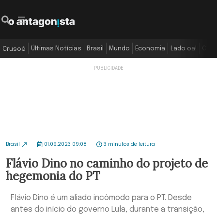
Últimas Notícias
Brasil
Mundo
Economia
Lado oa!
Colu
Crusoé
Brasil
01.09.2023 09:08
3 minutos de leitura
Flávio Dino no caminho do projeto de
hegemonia do PT
Flávio Dino é um aliado incômodo para o PT. Desde
antes do início do governo Lula, durante a transição,