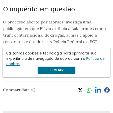
O inquérito em questão
O processo aberto por Moraes investiga uma
publicação em que Flávio atribuiu a Lula crimes como
tráfico internacional de drogas, armas e apoio a
terroristas e ditaduras. A Polícia Federal e a PGR
concordaram em reconhecer possível crime de
Utilizamos cookies e tecnologia para aprimorar sua
calúnia, legitimando a abertura do inquérito sob o
experiência de navegação de acordo com a
Política de
ponto de vista formal.
cookies.
FECHAR
Alexandre de Moraes
Flávio Bolsonaro (PL)
Compartilhar