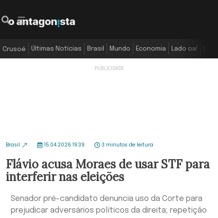
Últimas Notícias
Brasil
Mundo
Economia
Lado oa!
Colu
Crusoé
Brasil
15.04.2026 19:39
3 minutos de leitura
Flávio acusa Moraes de usar STF para
interferir nas eleições
Senador pré-candidato denuncia uso da Corte para
prejudicar adversários políticos da direita; repetição