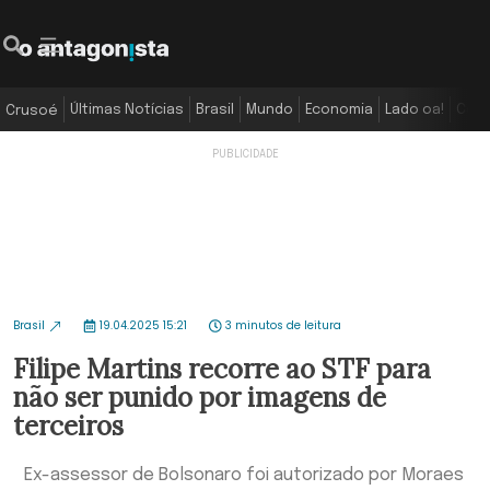
Últimas Notícias
Brasil
Mundo
Economia
Lado oa!
Colu
Crusoé
Brasil
19.04.2025 15:21
3 minutos de leitura
Filipe Martins recorre ao STF para
não ser punido por imagens de
terceiros
Ex-assessor de Bolsonaro foi autorizado por Moraes