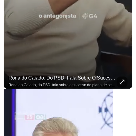
Ronaldo Caiado, Do PSD, Fala Sobre O Sucesso Do Plano De Segurança Pública
para não perder nenhuma atualização!
Ouça O Antagonista nos principais 
Ronaldo Caiado, do PSD, fala sobre o sucesso do plano de segurança pública como governador de Goiás, sendo um incentivo aos empreendedores locais. Se você busca informação com credibilidade, inscreva-se agora e ative o