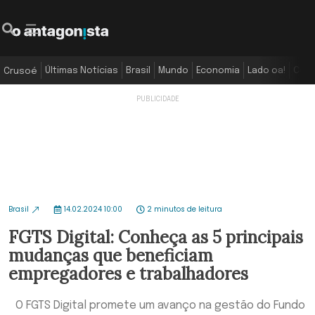
Últimas Notícias
Brasil
Mundo
Economia
Lado oa!
Colu
Crusoé
Brasil
14.02.2024 10:00
2 minutos de leitura
FGTS Digital: Conheça as 5 principais
mudanças que beneficiam
empregadores e trabalhadores
O FGTS Digital promete um avanço na gestão do Fundo