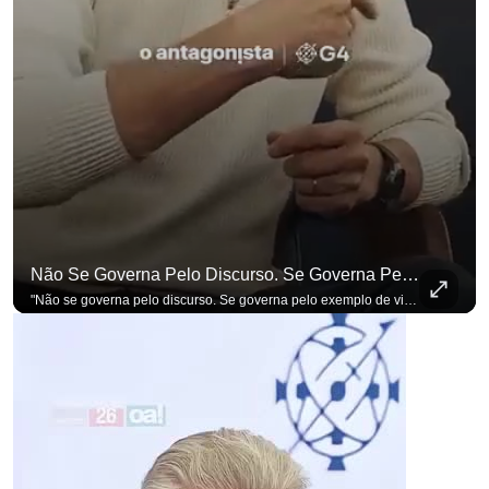
Não Se Governa Pelo Discurso. Se Governa Pelo Exemplo De Vida", Alfineta Ronaldo Caiado
"Não se governa pelo discurso. Se governa pelo exemplo de vida", alfineta Ronaldo Caiado, respondendo a empresários na primeira Sabatina Presidencial com a pauta definida por quem constrói o país. Se você busca informação com credibilidade, inscreva-se agora e ative o