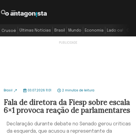
Últimas Notícias
Brasil
Mundo
Economia
Lado oa!
Colu
Crusoé
Brasil
03.07.2026 11:01
2 minutos de leitura
Fala de diretora da Fiesp sobre escala
6×1 provoca reação de parlamentares
Declaração durante debate no Senado gerou críticas
da esquerda, que acusou a representante da