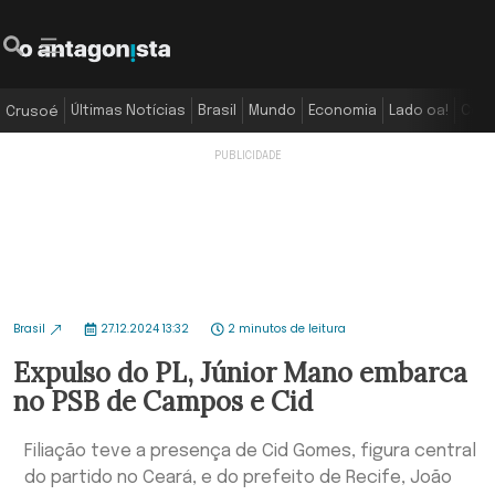
Últimas Notícias
Brasil
Mundo
Economia
Lado oa!
Colu
Crusoé
Brasil
27.12.2024 13:32
2 minutos de leitura
Expulso do PL, Júnior Mano embarca
no PSB de Campos e Cid
Filiação teve a presença de Cid Gomes, figura central
do partido no Ceará, e do prefeito de Recife, João