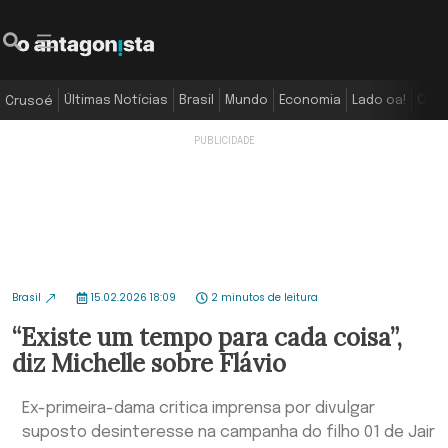
Últimas Notícias
Brasil
Mundo
Economia
Lado oa!
Colu
Crusoé
Brasil
15.02.2026 18:09
2 minutos de leitura
“Existe um tempo para cada coisa”,
diz Michelle sobre Flávio
Ex-primeira-dama critica imprensa por divulgar
suposto desinteresse na campanha do filho 01 de Jair