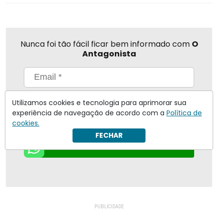
Nunca foi tão fácil ficar bem informado com
O
Antagonista
Eu concordo em receber notificações | Para obter mais
Utilizamos cookies e tecnologia para aprimorar sua
informações reveja nossa
Política de Privacidade
.
experiência de navegação de acordo com a
Política de
Enviar
cookies.
FECHAR
Inscreva-se