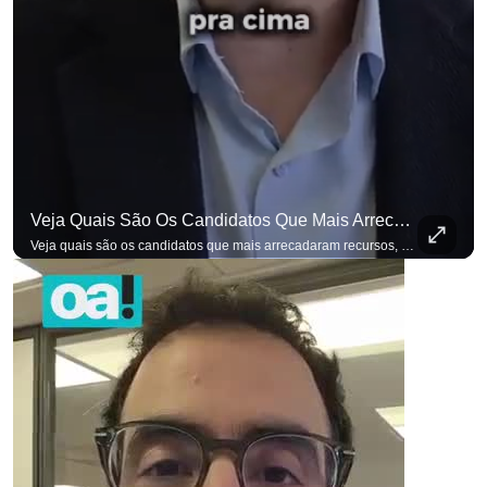
Veja Quais São Os Candidatos Que Mais Arrecadaram Recursos, Até Agora, Por Meio De Vaquinhas Eleito
Veja quais são os candidatos que mais arrecadaram recursos, até agora, por meio de vaquinhas eleitorais. #OAntagonista Se você busca informação com credibilidade, inscreva-se agora e ative o