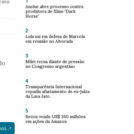
1
casa
Ancine abre processo contra
produtora de filme ‘Dark
Horse’
2
Lula sai em defesa de Marcola
em reunião no Alvorada
3
Milei recua diante de pressão
do
no Congresso argentino
4
Transparência Internacional
repudia afastamento de ex-juíza
da Lava Jato
5
Bezos vende US$ 350 milhões
em ações da Amazon
eos