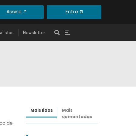
Assine
Entre
unistas
Newsletter
Mais lidas
Mais
Últimas
comentadas
notícias
ico de