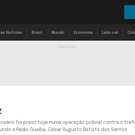
mas Notícias
Brasil
Mundo
Economia
Lado oa!
Col
e
osário foi preso hoje numa operação policial contra o tráf
gundo a Rádio Guaíba, César Augusto Batista dos Santos