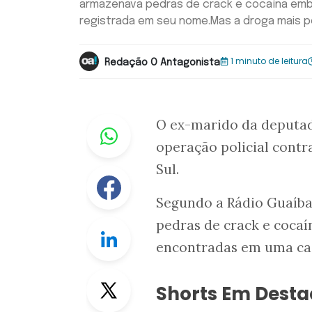
armazenava pedras de crack e cocaína emb
registrada em seu nome.Mas a droga mais per
1 minuto de leitura
Redação O Antagonista
Whastapp
O ex-marido da deputad
operação policial contr
Sul.
Facebook
Segundo a Rádio Guaíba
pedras de crack e coca
Linkedin
encontradas em uma cas
Twitter
Shorts Em Dest