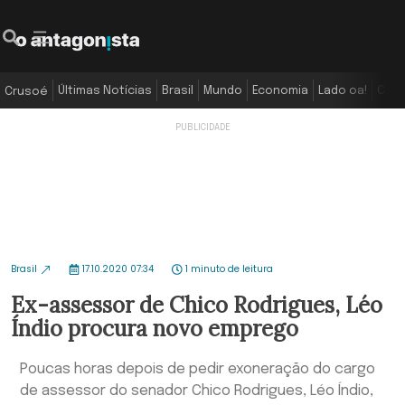
Últimas Notícias
Brasil
Mundo
Economia
Lado oa!
Colu
Crusoé
Brasil
17.10.2020 07:34
1 minuto de leitura
Ex-assessor de Chico Rodrigues, Léo
Índio procura novo emprego
Poucas horas depois de pedir exoneração do cargo
de assessor do senador Chico Rodrigues, Léo Índio,