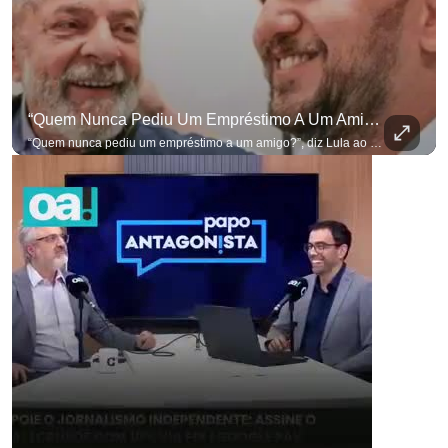
“Quem Nunca Pediu Um Empréstimo A Um Amigo?”, Diz Lula Ao Defender Seu Ex-Chefe De Gabinete
“Quem nunca pediu um empréstimo a um amigo?”, diz Lula ao defender seu ex-chefe de gabinete Marcola, que recebeu R$ 249 mil de uma empresa ligada a uma amiga de Lulinha. #OAntagonista Se você busca informação com credibilidade, inscreva-se agora e ative o