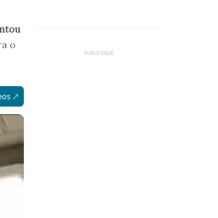
entou
ra o
eos