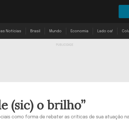
mas Notícias
Brasil
Mundo
Economia
Lado oa!
Col
 (sic) o brilho”
ociais como forma de rebater as críticas de sua atuação n