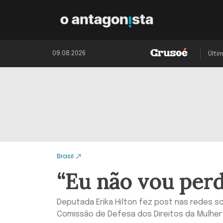
09.08.2026
Últi
Brasil
“Eu não vou perde
Deputada Erika Hilton fez post nas redes s
Comissão de Defesa dos Direitos da Mulher