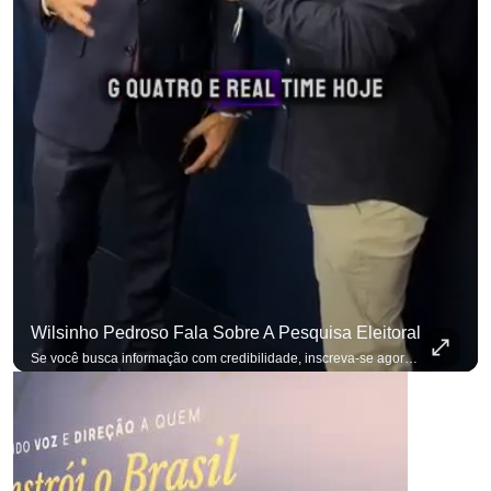
para não perder nenhuma at
Wilsinho Pedroso Fala Sobre A Pesquisa Eleitoral
Se você busca informação com credibilidade, inscreva-se agora e ative o
p