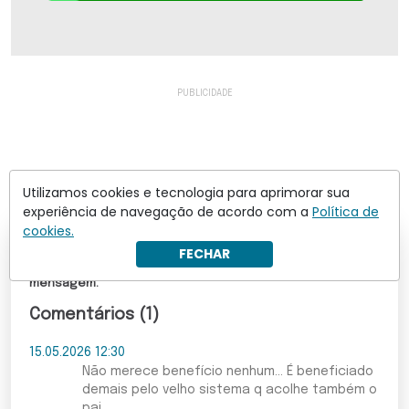
Utilizamos cookies e tecnologia para aprimorar sua
experiência de navegação de acordo com a
Política de
cookies.
FECHAR
Os comentários não representam a opinião do site; a
responsabilidade pelo conteúdo postado é do autor da
mensagem.
Comentários (1)
15.05.2026 12:30
Não merece benefício nenhum... É beneficiado
demais pelo velho sistema q acolhe também o
pai...