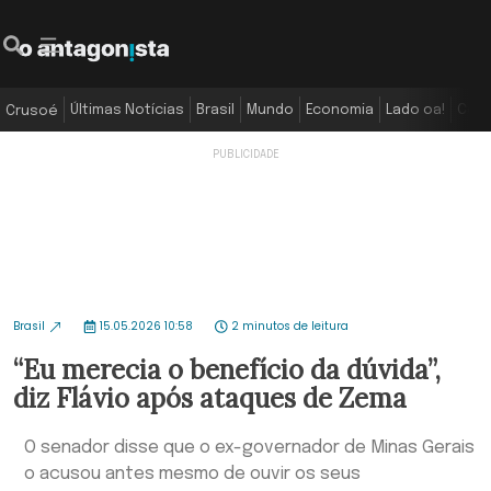
Últimas Notícias
Brasil
Mundo
Economia
Lado oa!
Colu
Crusoé
Brasil
15.05.2026 10:58
2 minutos de leitura
“Eu merecia o benefício da dúvida”,
diz Flávio após ataques de Zema
O senador disse que o ex-governador de Minas Gerais
o acusou antes mesmo de ouvir os seus