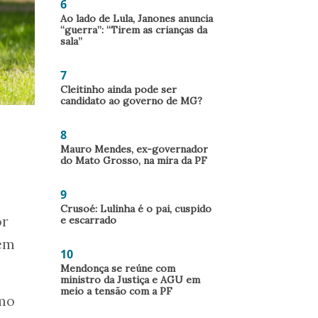
6
Ao lado de Lula, Janones anuncia
“guerra”: “Tirem as crianças da
sala”
7
Cleitinho ainda pode ser
candidato ao governo de MG?
8
Mauro Mendes, ex-governador
do Mato Grosso, na mira da PF
9
Crusoé: Lulinha é o pai, cuspido
or
e escarrado
 em
10
Mendonça se reúne com
ministro da Justiça e AGU em
meio a tensão com a PF
omo