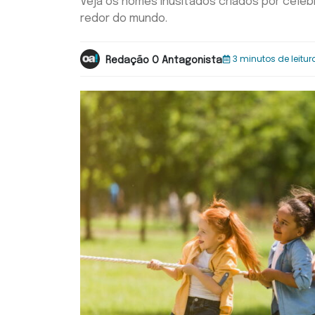
Veja os nomes inusitados criados por celeb
redor do mundo.
3 minutos de leitur
Redação O Antagonista