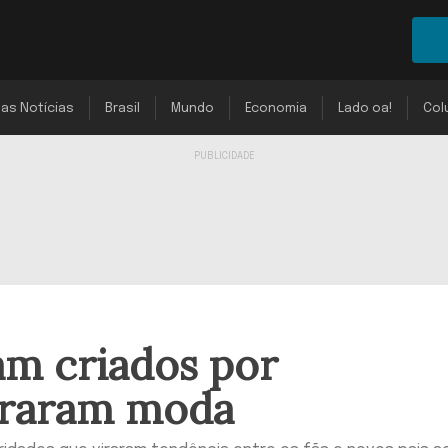
mas Notícias
Brasil
Mundo
Economia
Lado oa!
Col
am criados por
viraram moda