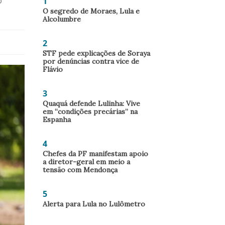
1
o
O segredo de Moraes, Lula e
Alcolumbre
2
STF pede explicações de Soraya
por denúncias contra vice de
Flávio
3
Quaquá defende Lulinha: Vive
em “condições precárias” na
Espanha
4
Chefes da PF manifestam apoio
a diretor-geral em meio a
tensão com Mendonça
5
Alerta para Lula no Lulômetro