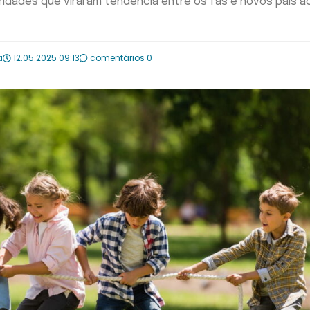
ridades que viraram tendência entre os fãs e novos pais a
a
12.05.2025 09:13
comentários 0