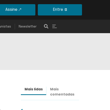
Assine
Entre
unistas
Newsletter
Mais lidas
Mais
Últimas
comentadas
notícias