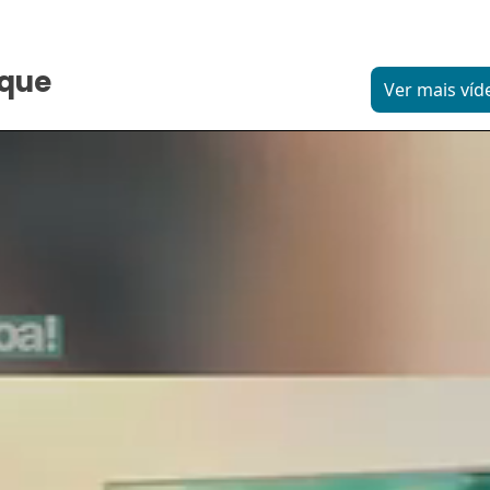
aque
Ver mais víd