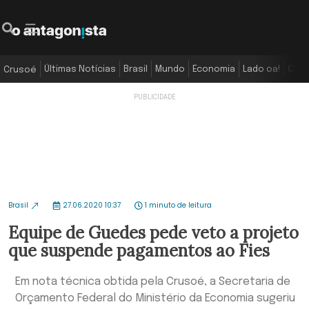
Últimas Notícias
Brasil
Mundo
Economia
Lado oa!
Colu
Crusoé
Brasil
27.06.2020 10:37
1 minuto de leitura
Equipe de Guedes pede veto a projeto
que suspende pagamentos ao Fies
Em nota técnica obtida pela Crusoé, a Secretaria de
Orçamento Federal do Ministério da Economia sugeriu