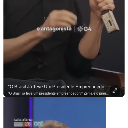
"O Brasil Já Teve Um Presidente Empreendedor?"
"O Brasil já teve um presidente empreendedor?" Zema é o primeiro a sentar na cadeira. Outros três presidenciáveis ainda vão passar por ela. A Sabatina Presidencial está no ar, com perguntas que vieram de uma pesquisa inédita com empresários. Acompanhe AO VIVO no YouTube do G4 Business. Se você busca informação com credibilidade, inscreva-se agora e ative o