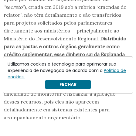
“secreto”
), criada em 2019 sob a rubrica “emendas do
relator”, não têm detalhamento e são transferidos
para projetos solicitados pelos parlamentares
diretamente aos ministérios — principalmente ao
Ministério do Desenvolvimento Regional.
Distribuído
para as pastas e outros órgãos geralmente como
crédito suplementar, esse dinheiro sai da Esplanada
para atender a interesses paroquiais, como
Utilizamos cookies e tecnologia para aprimorar sua
revitalização de praças, pavimentação de ruas,
experiência de navegação de acordo com a
Política de
cookies.
construção de pontes e, agora se sabe, compra de
FECHAR
tratores superfaturados.
Os tribunais de contas têm
dificuldade de monitorar e fiscalizar a aplicação
desses recursos, pois eles não aparecem
detalhadamente em sistemas existentes para
acompanhamento orçamentário.