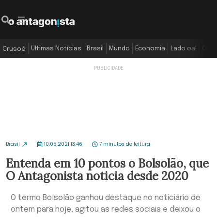
Últimas Notícias
Brasil
Mundo
Economia
Lado oa!
Colu
Crusoé
Brasil
10.05.2021 13:46
7 minutos de leitura
Entenda em 10 pontos o Bolsolão, que
O Antagonista noticia desde 2020
O termo Bolsolão ganhou destaque no noticiário de
ontem para hoje, agitou as redes sociais e deixou o