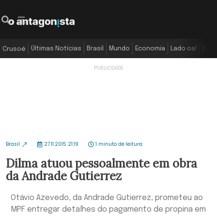
Últimas Notícias
Brasil
Mundo
Economia
Lado oa!
Colu
Crusoé
Brasil
27.11.2015 21:19
1 minuto de leitura
Dilma atuou pessoalmente em obra
da Andrade Gutierrez
Otávio Azevedo, da Andrade Gutierrez, prometeu ao
MPF entregar detalhes do pagamento de propina em