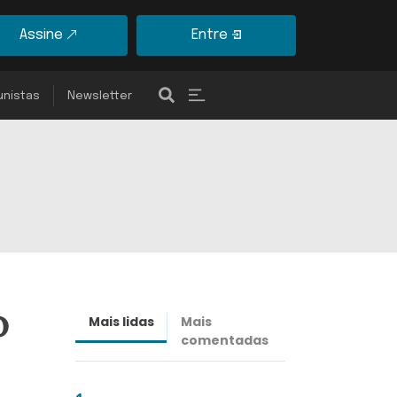
Assine
Entre
unistas
Newsletter
o
Mais lidas
Mais
Últimas
comentadas
notícias