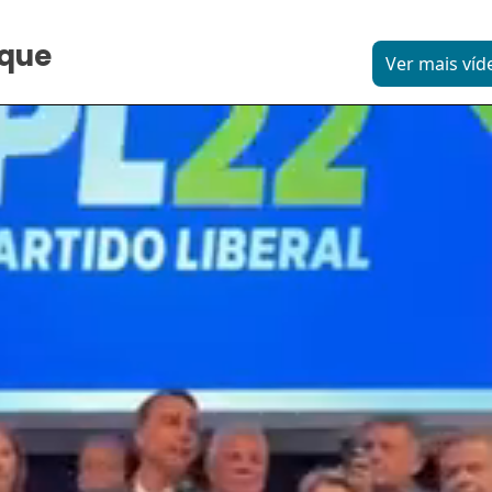
aque
Ver mais víd