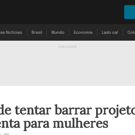
mas Notícias
Brasil
Mundo
Economia
Lado oa!
Col
de tentar barrar projet
enta para mulheres