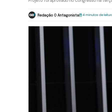
Projeto foi aprovado no Congresso na terça
4 minutos de leitur
Redação O Antagonista