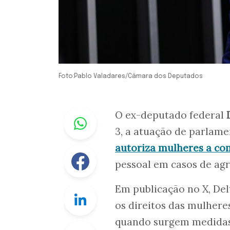
Foto:Pablo Valadares/Câmara dos Deputados
Whastapp
O ex-deputado federal
D
3, a atuação de parlame
autoriza mulheres a com
Facebook
pessoal em casos de ag
Em publicação no X, Del
Linkedin
os direitos das mulheres
quando surgem medidas 
Twitter