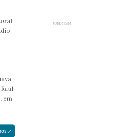
oral
ádio
iava
 Raúl
), em
eos