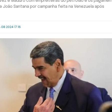
ez e Maduro com empreiteiras do petrolão e os pagamen
de João Santana por campanha feita na Venezuela após
.08.2024 17:16