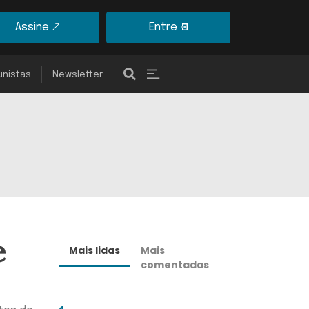
Assine
Entre
unistas
Newsletter
e
Mais lidas
Mais
Últimas
comentadas
notícias