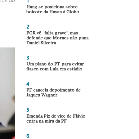
1
tos do
Hang se posiciona sobre
boicote da Havan à Globo
2
PGR vê “falta grave”, mas
defende que Moraes não puna
Daniel Silveira
3
Um plano do PT para evitar
fiasco com Lula em estádio
4
PF cancela depoimento de
Jaques Wagner
5
Emenda Pix de vice de Flávio
entra na mira da PF
6