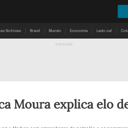
mas Notícias
Brasil
Mundo
Economia
Lado oa!
Col
a Moura explica elo d