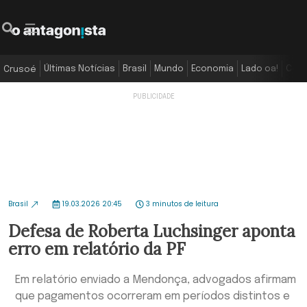
Últimas Notícias
Brasil
Mundo
Economia
Lado oa!
Colu
Crusoé
Brasil
19.03.2026 20:45
3 minutos de leitura
Defesa de Roberta Luchsinger aponta
erro em relatório da PF
Em relatório enviado a Mendonça, advogados afirmam
que pagamentos ocorreram em períodos distintos e