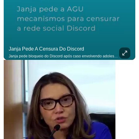
Janja Pede A Censura Do Discord
Janja pede bloqueio do Discord após caso envolvendo adolescente: “Precisamos tirar do ar”. #OAntagonista Se você busca informação com credibilidade, inscreva-se agora e ative o