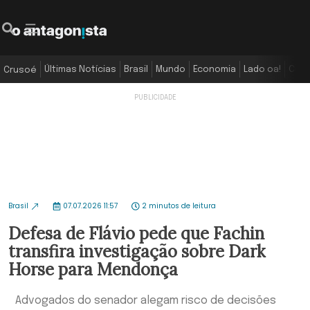
Últimas Notícias
Brasil
Mundo
Economia
Lado oa!
Colu
Crusoé
Brasil
07.07.2026 11:57
2 minutos de leitura
Defesa de Flávio pede que Fachin
transfira investigação sobre Dark
Horse para Mendonça
Advogados do senador alegam risco de decisões