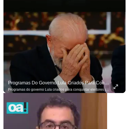
Programas Do Governo Lula Criados Para Conquistar Eleitores Já Não Têm Mais O Mesmo Efeito
Programas do governo Lula criados para conquistar eleitores já não têm o mesmo efeito de campanhas anteriores. #OAntagonista Se você busca informação com credibilidade, inscreva-se agora e ative o