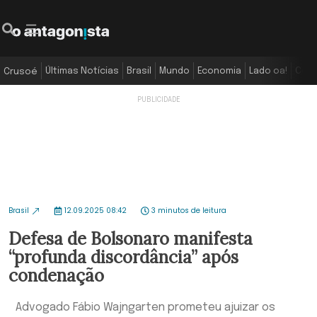
Últimas Notícias
Brasil
Mundo
Economia
Lado oa!
Colu
Crusoé
Brasil
12.09.2025 08:42
3 minutos de leitura
Defesa de Bolsonaro manifesta
“profunda discordância” após
condenação
Advogado Fábio Wajngarten prometeu ajuizar os