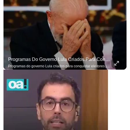
Programas Do Governo Lula Criados Para Conquistar Eleitores Já Não Têm Mais O Mesmo Efeito
Programas do governo Lula criados para conquistar eleitores já não têm o mesmo efeito de campanhas anteriores. #OAntagonista Se você busca informação com credibilidade, inscreva-se agora e ative o