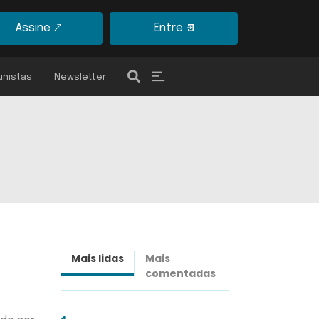
Assine
Entre
unistas
Newsletter
Mais lidas
Mais
Últimas
comentadas
notícias