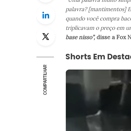
palavra? [mantimentos] 
Linkedin
quando você compra baco
triplicavam o preço em u
Twitter
base nisso”,
disse a Fox 
Shorts Em Dest
COMPARTILHAR