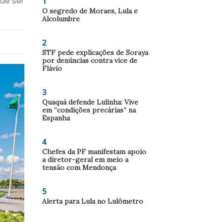
1
ode ser
O segredo de Moraes, Lula e
Alcolumbre
2
STF pede explicações de Soraya
por denúncias contra vice de
Flávio
3
Quaquá defende Lulinha: Vive
em “condições precárias” na
Espanha
4
Chefes da PF manifestam apoio
a diretor-geral em meio a
tensão com Mendonça
5
Alerta para Lula no Lulômetro