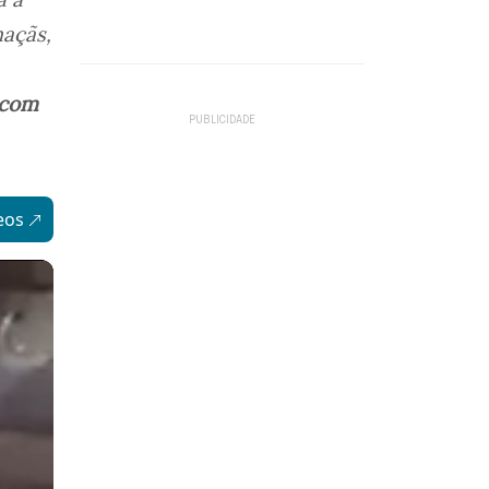
maçãs,
 com
eos