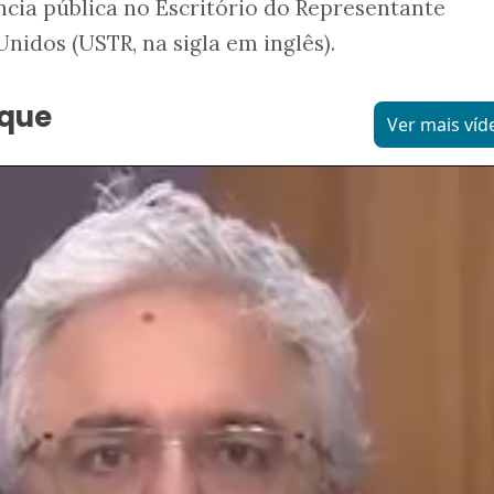
ncia pública no Escritório do Representante
nidos (USTR, na sigla em inglês).
aque
Ver mais víd