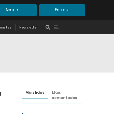
Assine
Entre
unistas
Newsletter
o
Mais lidas
Mais
Últimas
comentadas
notícias