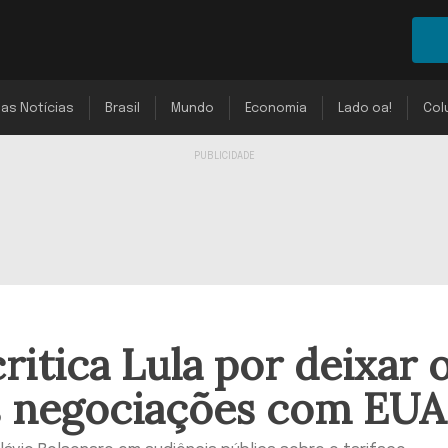
mas Notícias
Brasil
Mundo
Economia
Lado oa!
Col
ritica Lula por deixar 
as negociações com EUA