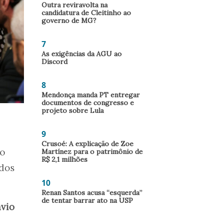
Outra reviravolta na
candidatura de Cleitinho ao
governo de MG?
7
As exigências da AGU ao
Discord
8
Mendonça manda PT entregar
documentos de congresso e
projeto sobre Lula
9
Crusoé: A explicação de Zoe
 o
Martínez para o patrimônio de
R$ 2,1 milhões
idos
10
Renan Santos acusa “esquerda”
de tentar barrar ato na USP
ávio