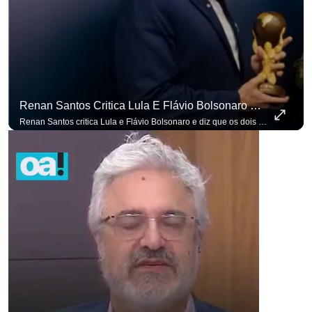
para não perder nenhuma atualização!
Ouça O Antagonista nos principais 
Renan Santos Critica Lula E Flávio Bolsonaro E Diz Que Os Dois São Lados Da Mesma Moeda.
Renan Santos critica Lula e Flávio Bolsonaro e diz que os dois são lados da mesma moeda. #OAntagonista Se você busca informação com credibilidade, inscreva-se agora e ative o