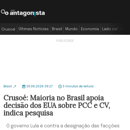
Últimas Notícias
Brasil
Mundo
Economia
Lado oa!
Colu
Crusoé
Brasil
03.06.2026 09:27
3 minutos de leitura
Crusoé: Maioria no Brasil apoia
decisão dos EUA sobre PCC e CV,
indica pesquisa
O governo Lula é contra a designação das facções