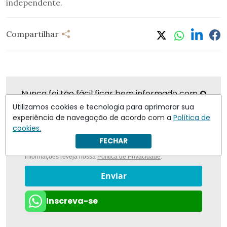
independente.
Compartilhar
Nunca foi tão fácil ficar bem informado com
O
Antagonista
Utilizamos cookies e tecnologia para aprimorar sua
experiência de navegação de acordo com a
Política de
cookies.
FECHAR
Eu concordo em receber notificações | Para obter mais
informações reveja nossa
Política de Privacidade
.
Enviar
Inscreva-se