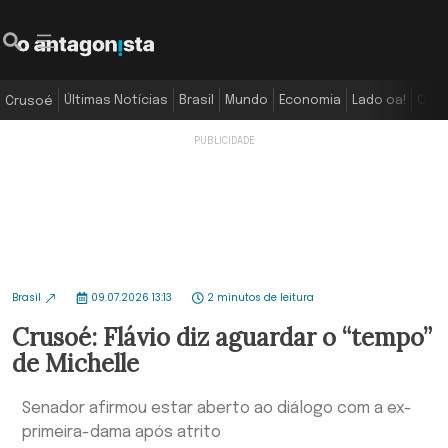
Últimas Notícias
Brasil
Mundo
Economia
Lado oa!
Colu
Crusoé
Brasil
09.07.2026 13:13
2 minutos de leitura
Crusoé: Flávio diz aguardar o “tempo”
de Michelle
Senador afirmou estar aberto ao diálogo com a ex-
primeira-dama após atrito