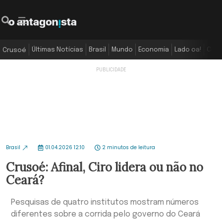
Últimas Notícias
Brasil
Mundo
Economia
Lado oa!
Colu
Crusoé
Brasil
01.04.2026 12:10
2 minutos de leitura
Crusoé: Afinal, Ciro lidera ou não no
Ceará?
Pesquisas de quatro institutos mostram números
diferentes sobre a corrida pelo governo do Ceará