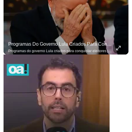
Programas Do Governo Lula Criados Para Conquistar Eleitores Já Não Têm Mais O Mesmo Efeito
Programas do governo Lula criados para conquistar eleitores já não têm o mesmo efeito de campanhas anteriores. #OAntagonista Se você busca informação com credibilidade, inscreva-se agora e ative o