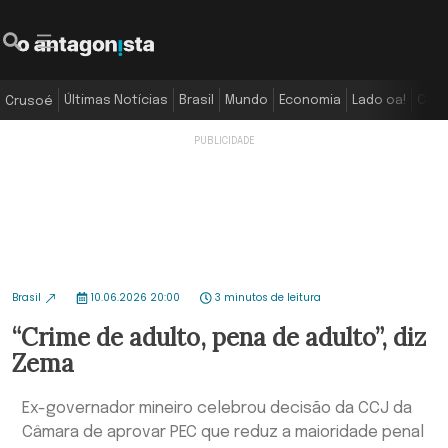
Últimas Notícias
Brasil
Mundo
Economia
Lado oa!
Colu
Crusoé
Brasil
10.06.2026 20:00
3 minutos de leitura
“Crime de adulto, pena de adulto”, diz
Zema
Ex-governador mineiro celebrou decisão da CCJ da
Câmara de aprovar PEC que reduz a maioridade penal