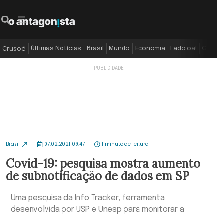
Últimas Notícias
Brasil
Mundo
Economia
Lado oa!
Colu
Crusoé
Brasil
07.02.2021 09:47
1 minuto de leitura
Covid-19: pesquisa mostra aumento
de subnotificação de dados em SP
Uma pesquisa da Info Tracker, ferramenta
desenvolvida por USP e Unesp para monitorar a