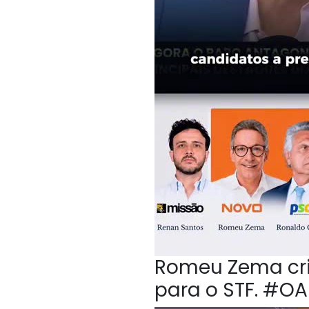
Romeu Zema crit
para o STF. #O