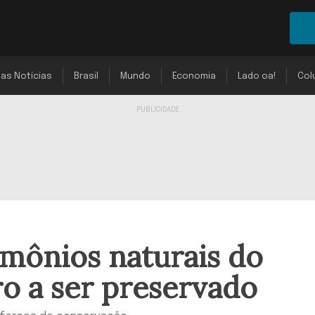
mas Notícias
Brasil
Mundo
Economia
Lado oa!
Col
mônios naturais do
ro a ser preservado