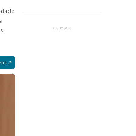
sidade
s
as
eos