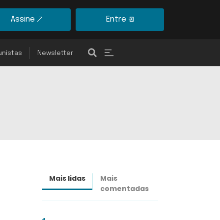
Assine
Entre
unistas
Newsletter
Mais lidas
Mais
Últimas
comentadas
notícias