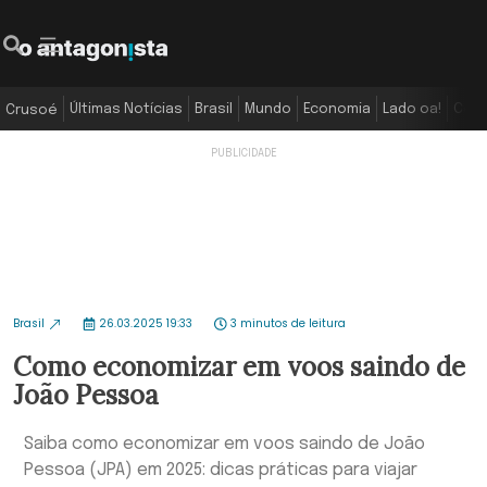
Últimas Notícias
Brasil
Mundo
Economia
Lado oa!
Colu
Crusoé
Brasil
26.03.2025 19:33
3 minutos de leitura
Como economizar em voos saindo de
João Pessoa
Saiba como economizar em voos saindo de João
Pessoa (JPA) em 2025: dicas práticas para viajar