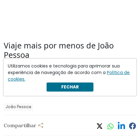
Viaje mais por menos de João
Pessoa
Com essas dicas, economizar em voos de João Pessoa
Utilizamos cookies e tecnologia para aprimorar sua
experiência de navegação de acordo com a
Política de
é simples. Reserve cedo, escolha horários estratégicos
cookies.
e use milhas para aproveitar suas viagens sem pesar o
FECHAR
bolso!
João Pessoa
Compartilhar