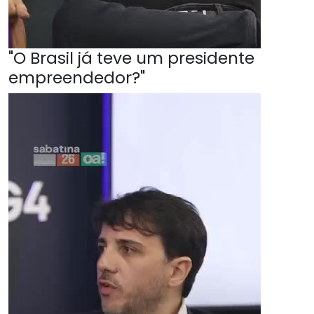
"O Brasil já teve um presidente
empreendedor?"