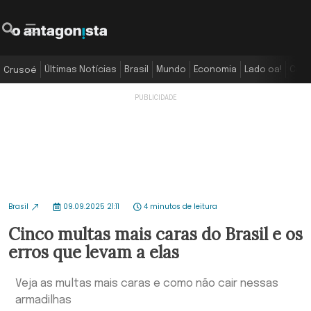
Últimas Notícias
Brasil
Mundo
Economia
Lado oa!
Colu
Crusoé
Brasil
09.09.2025 21:11
4 minutos de leitura
Cinco multas mais caras do Brasil e os
erros que levam a elas
Veja as multas mais caras e como não cair nessas
armadilhas