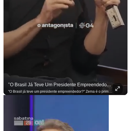
"O Brasil Já Teve Um Presidente Empreendedor?"
para não perder nenhuma atualização!
Ouça O Antagonista nos principais 
"O Brasil já teve um presidente empreendedor?" Zema é o primeiro a sentar na cadeira. Outros três presidenciáveis ainda vão passar por ela. A Sabatina Presidencial está no ar, com perguntas que vieram de uma pesquisa inédita com empresários. Acompanhe AO VIVO no YouTube do G4 Business. Se você busca informação com credibilidade, inscreva-se agora e ative o