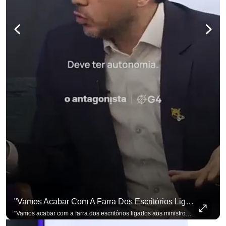
"Vamos Acabar Com A Farra Dos Escritórios Ligados Aos Ministros Do STF"
para não perder n
"Vamos acabar com a farra dos escritórios ligados aos ministros do STF". Essa foi a resposta de Renan Santos ao ser questionado sobre o Judiciário. Se você busca informação com credibilidade, inscreva-se agora e ative o