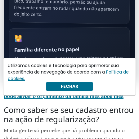
Bico, trabalho temporário, pensão ou ajuda
frequente entram no radar quando não aparecem
do jeito certo.
Família diferente no papel
Alguém saiu de casa, nasceu uma criança ou entrou
novo morador e o cadastro continuou igual.
Utilizamos cookies e tecnologia para aprimorar sua
experiência de navegação de acordo com a
Política de
cookies.
FECHAR
Leia também:
Esse benefício não cai no banco, mas
pode aliviar o orçamento da família mês após mês
Como saber se seu cadastro entrou
na ação de regularização?
Muita gente só percebe que há problema quando o
dinheiro não cai, mas esse é o pior momento para