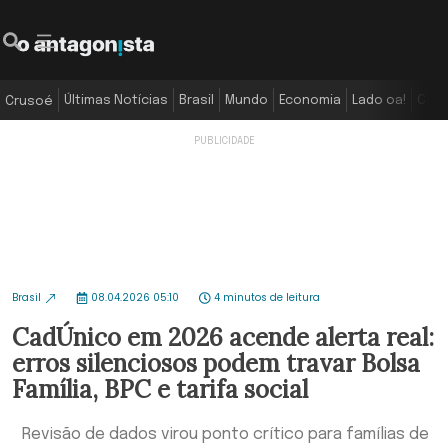
Últimas Notícias
Brasil
Mundo
Economia
Lado oa!
Colu
Crusoé
Brasil
08.04.2026 05:10
4 minutos de leitura
CadÚnico em 2026 acende alerta real:
erros silenciosos podem travar Bolsa
Família, BPC e tarifa social
Revisão de dados virou ponto crítico para famílias de