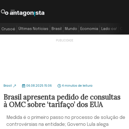
Últimas Notícias
Brasil
Mundo
Economia
Lado oa!
Colu
Crusoé
Brasil
06.08.2025 15:06
4 minutos de leitura
Brasil apresenta pedido de consultas
à OMC sobre ‘tarifaço’ dos EUA
Medida é o primeiro passo no processo de solução de
controvérsias na entidade; Governo Lula alega