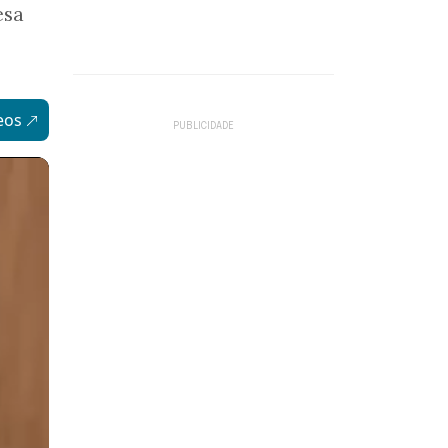
esa
eos