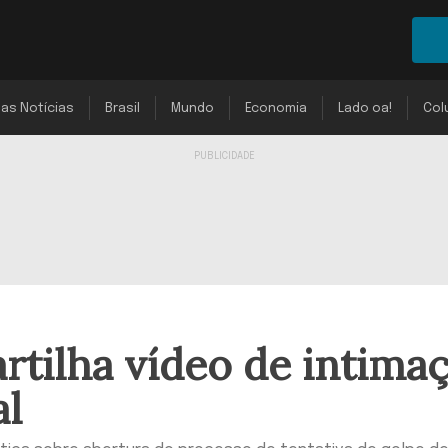
mas Notícias
Brasil
Mundo
Economia
Lado oa!
Col
tilha vídeo de intima
al