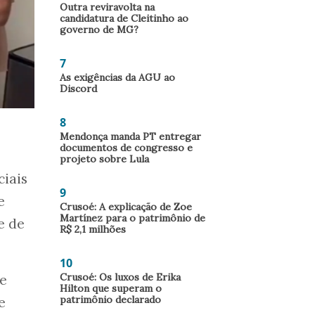
Outra reviravolta na
candidatura de Cleitinho ao
governo de MG?
7
As exigências da AGU ao
Discord
8
Mendonça manda PT entregar
documentos de congresso e
projeto sobre Lula
ciais
9
e
Crusoé: A explicação de Zoe
Martínez para o patrimônio de
e de
R$ 2,1 milhões
10
Crusoé: Os luxos de Erika
de
Hilton que superam o
patrimônio declarado
e