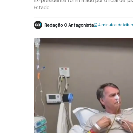
Ex-presidente foi intimado por oficial de j
Estado
4 minutos de leitur
Redação O Antagonista