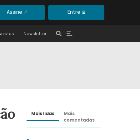
Assine
Entre
unistas
Newsletter
ção
Mais lidas
Mais
Últimas
comentadas
notícias