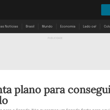
mas Notícias
Brasil
Mundo
Economia
Lado oa!
Col
ta plano para consegu
do