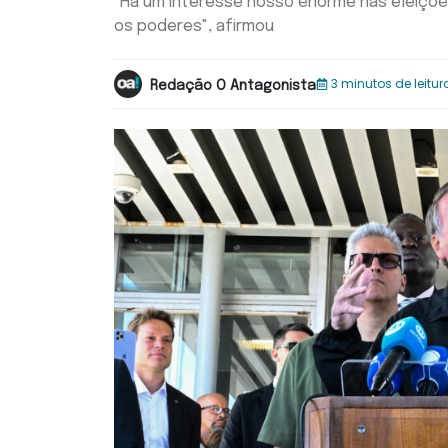
"Há um interesse nosso enorme nas eleiçõe
os poderes", afirmou
3 minutos de leitur
Redação O Antagonista