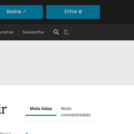
Assine
Entre
unistas
Newsletter
ir
Mais lidas
Mais
Últimas
comentadas
notícias