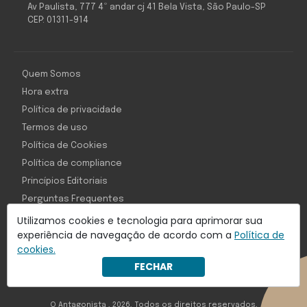
Av Paulista, 777 4º andar cj 41 Bela Vista, São Paulo-SP
CEP: 01311-914
Quem Somos
Hora extra
Política de privacidade
Termos de uso
Política de Cookies
Política de compliance
Princípios Editoriais
Perguntas Frequentes
Utilizamos cookies e tecnologia para aprimorar sua
experiência de navegação de acordo com a
Política de
cookies.
Com inteligência e tecnologia:
FECHAR
Object1ve - Marketing Solution
O Antagonista , 2026, Todos os direitos reservados,