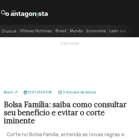
Últimas Notícias
Brasil
Mundo
Economia
Lado oa!
Colu
Crusoé
Brasil
10.07.2024 11:45
3 minutos de leitura
Bolsa Família: saiba como consultar
seu benefício e evitar o corte
iminente
Corte no Bolsa Família, entenda as novas regras e