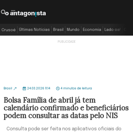
Últimas Notícias
Brasil
Mundo
Economia
Lado oa!
Colu
Crusoé
Brasil
24.03.2026 11:14
4 minutos de leitura
Bolsa Família de abril já tem
calendário confirmado e beneficiários
podem consultar as datas pelo NIS
Consulta pode ser feita nos aplicativos oficiais do