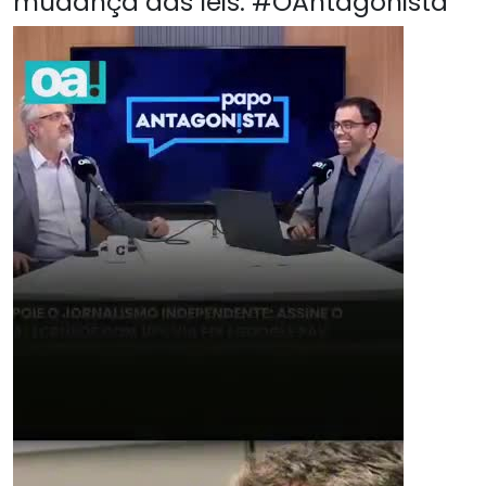
mudança das leis. #OAntagonista