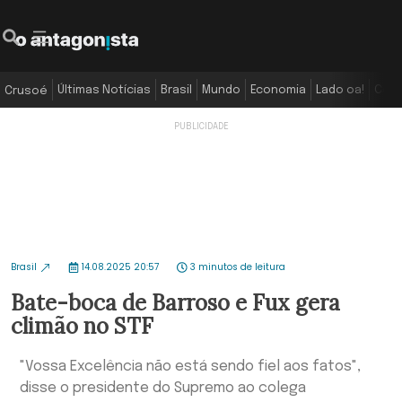
Últimas Notícias
Brasil
Mundo
Economia
Lado oa!
Colu
Crusoé
Brasil
14.08.2025 20:57
3 minutos de leitura
Bate-boca de Barroso e Fux gera
climão no STF
"Vossa Excelência não está sendo fiel aos fatos",
disse o presidente do Supremo ao colega