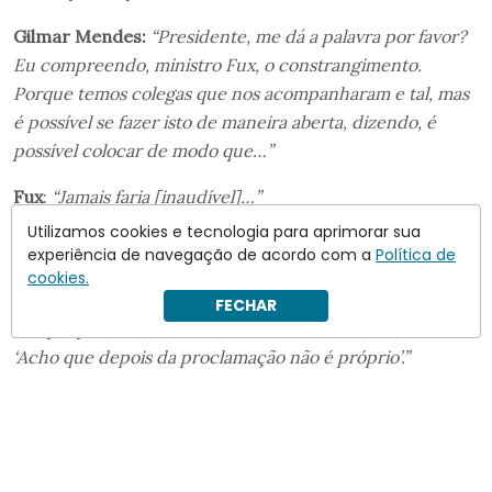
Gilmar Mendes:
“Presidente, me dá a palavra por favor?
Eu compreendo, ministro Fux, o constrangimento.
Porque temos colegas que nos acompanharam e tal, mas
é possível se fazer isto de maneira aberta, dizendo, é
possível colocar de modo que…”
Fux
:
“Jamais faria [inaudível]…”
Utilizamos cookies e tecnologia para aprimorar sua
Barroso
:
“Ministro Gilmar, eu perguntei ao ministro Fux
experiência de navegação de acordo com a
Política de
e hoje eu perguntei ao ministro Flávio Dino se ele se
cookies.
importava em devolver a relatoria ao ministro Fux.
FECHAR
Porque pra mim tanto faz. E o ministro Flávio Dino disse:
‘Acho que depois da proclamação não é próprio’.”