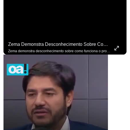
Zema Demonstra Desconhecimento Sobre Como Funciona O Processo De Mudança Das Leis. #OAntagonista
Zema demonstra desconhecimento sobre como funciona o processo de mudança das leis. #OAntagonista Se você busca informação com credibilidade, inscreva-se agora e ative o