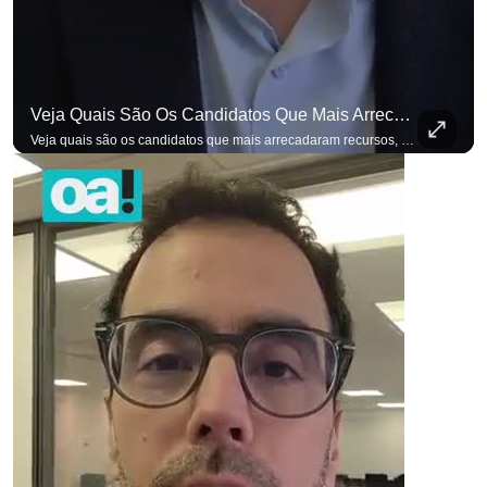
Veja Quais São Os Candidatos Que Mais Arrecadaram Recursos, Até Agora, Por Meio De Vaquinhas Eleito
para não perder n
Veja quais são os candidatos que mais arrecadaram recursos, até agora, por meio de vaquinhas eleitorais. #OAntagonista Se você busca informação com credibilidade, inscreva-se agora e ative o