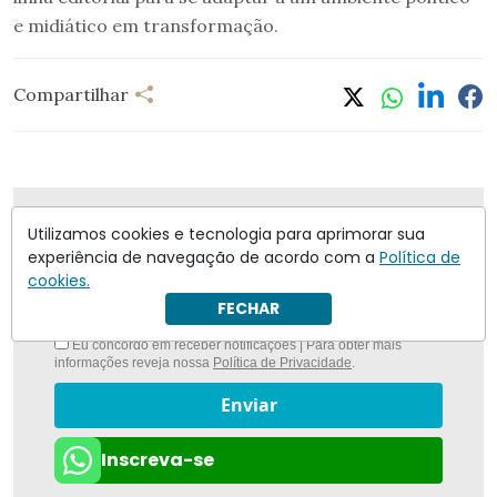
e midiático em transformação.
Compartilhar
Nunca foi tão fácil ficar bem informado com
O
Utilizamos cookies e tecnologia para aprimorar sua
Antagonista
experiência de navegação de acordo com a
Política de
cookies.
FECHAR
Eu concordo em receber notificações | Para obter mais
informações reveja nossa
Política de Privacidade
.
Enviar
Inscreva-se