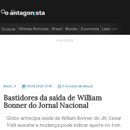
Últimas Notícias
Brasil
Mundo
Economia
Lado oa!
Colu
Crusoé
Brasil
06.09.2025 07:47
3 minutos de leitura
Bastidores da saída de William
Bonner do Jornal Nacional
Globo antecipa saída de William Bonner do JN; César
Tralli assume e mudança pode indicar ajuste no tom